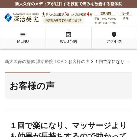
新大久保のメディアが注目する技術で痛みを改善する整体院
menu
event_available
location_on
MENU
WEB予約
アクセス
chevron_right
chevron_right
新大久保の整体 澤治療院 TOP
お客様の声
１回で楽になり、マッサージよりも効果が長持ちするので助かっています。
お客様の声
１回で楽になり、マッサージより
も効果が長持ちするので助かって