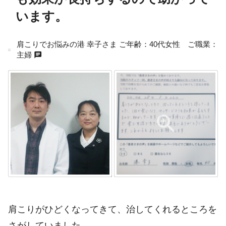
います。
肩こりでお悩みの港 幸子さま ご年齢：40代女性 ご職業：
chat
主婦
肩こりがひどくなってきて、治してくれるところを
さがしていました。