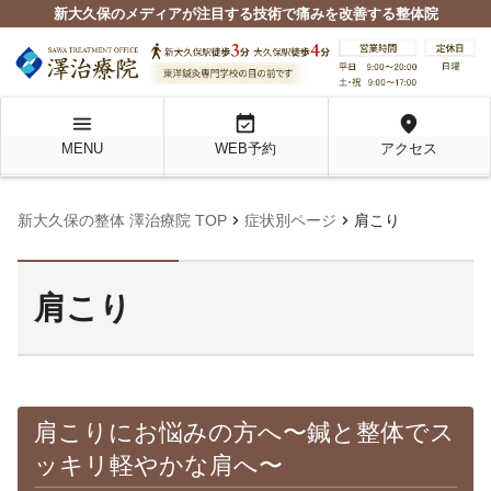
新大久保のメディアが注目する技術で痛みを改善する整体院
menu
event_available
location_on
MENU
WEB予約
アクセス
chevron_right
chevron_right
新大久保の整体 澤治療院 TOP
症状別ページ
肩こり
肩こり
肩こりにお悩みの方へ〜鍼と整体でス
ッキリ軽やかな肩へ〜