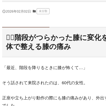
folder
query_builder
2026年02月02日
未分類
🚶‍♀️階段がつらかった膝に変
体で整える膝の痛み
「最近、階段を降りるときに膝が怖くて…」
そう話されて来院されたのは、60代の女性。
正座や立ち上がり動作の際にも膝の痛みがあり、外出
でした。