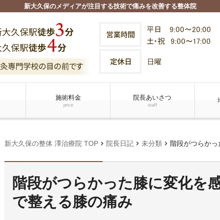
新大久保のメディアが注目する技術で痛みを改善する整体院
施術料金
院長あいさつ
price
staff
chevron_right
chevron_right
chevron_right
新大久保の整体 澤治療院 TOP
院長日記
未分類
階段がつらかった
階段がつらかった膝に変化を
で整える膝の痛み