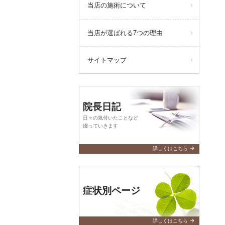
当店の施術について
当店が選ばれる7つの理由
サイトマップ
院長日記
日々の気付いたことなど
綴っていきます
arrow_forward
詳しくはこちら
症状別ページ
arrow_forward
詳しくはこちら