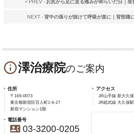
< PREV -
お尻から足に走る痛みが和らいだ日｜坐
NEXT -
背中の張りが抜けて呼吸が楽に｜背部痛
info_outline
澤治療院
住所
アクセス
〒169-0073
JR山手線 新大久
東京都新宿区百人町1-6-27
JR総武線 大久保
新宿マンション1階
電話番号
contact_phone
03-3200-0205