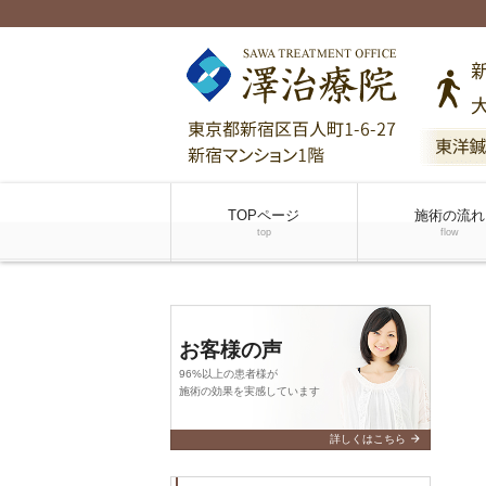
TOPページ
施術の流れ
top
flow
お客様の声
96%以上の患者様が
施術の効果を実感しています
arrow_forward
詳しくはこちら