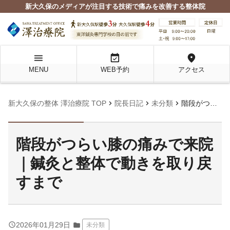
新大久保のメディアが注目する技術で痛みを改善する整体院
menu
event_available
location_on
MENU
WEB予約
アクセス
chevron_right
chevron_right
chevron_right
新大久保の整体 澤治療院 TOP
院長日記
未分類
階段がつらい膝の痛みで来院｜鍼灸と整体で動きを取り戻すまで
階段がつらい膝の痛みで来院
｜鍼灸と整体で動きを取り戻
すまで
query_builder
2026年01月29日
folder
未分類