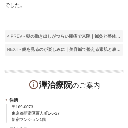
でした。
< PREV -
朝の動き出しがつらい腰痛で来院｜鍼灸と整体で体の軸を整えた一日
NEXT -
鏡を見るのが楽しみに｜美容鍼で整える素肌と表情の一日
info_outline
澤治療院
住所
〒169-0073
東京都新宿区百人町1-6-27
新宿マンション1階