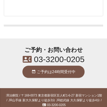
ご予約・お問い合わせ
contact_phone
03-3200-0205
event_available
ご予約は24時間受付中
澤治療院 / 〒169-0073 東京都新宿区百人町1-6-27 新宿マンション1階
/ JR山手線 新大久保駅より徒歩3分 JR総武線 大久保駅より徒歩4分 /
contact_phone
03-3200-0205