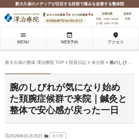
新大久保のメディアが注目する技術で痛みを改善する整体院
menu
event_available
location_on
MENU
WEB予約
アクセス
chevron_right
chevron_right
chevron_right
新大久保の整体 澤治療院 TOP
院長日記
未分類
腕のしびれが気になり始めた頚腕症候群で来院｜鍼灸と整体で安心感が戻った一日
腕のしびれが気になり始め
た頚腕症候群で来院｜鍼灸と
整体で安心感が戻った一日
query_builder
2026年01月25日
folder
未分類