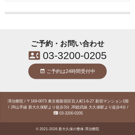
ご予約・お問い合わせ
contact_phone
03-3200-0205
event_available
ご予約は24時間受付中
澤治療院 / 〒169-0073 東京都新宿区百人町1-6-27 新宿マンション1階
/ JR山手線 新大久保駅より徒歩3分 JR総武線 大久保駅より徒歩4分 /
contact_phone
03-3200-0205
© 2021-2026
新大久保の整体 澤治療院