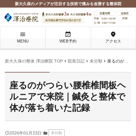
新大久保のメディアが注目する技術で痛みを改善する整体院
menu
event_available
location_on
MENU
WEB予約
アクセス
chevron_right
chevron_right
chevron_right
新大久保の整体 澤治療院 TOP
院長日記
未分類
座るのがつらい腰椎椎間板ヘルニアで来院｜鍼灸と整体で体が落ち着いた記録
座るのがつらい腰椎椎間板ヘ
ルニアで来院｜鍼灸と整体で
体が落ち着いた記録
query_builder
2026年01月23日
folder
未分類